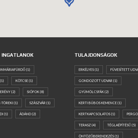
 INGATLANOK
TULAJDONSÁGOK
ONMÁRIAFÜRDŐ
(1)
ERKÉLYES
(1)
FÜVESÍTETT UDV
(1)
KÖTCSE
(1)
GONDOZOTT UDVAR
(1)
ERÉNY
(2)
SIÓFOK
(8)
GYÜMÖLCSFÁK
(2)
-TÖREKI
(1)
SZÁSZVÁR
(1)
KERTI BÚBOS KEMENCE
(1)
DI
(1)
ÁDÁND
(2)
KERTKAPCSOLATOS
(1)
PERGO
TERASZ
(4)
TÉGLAÉPÍTÉSŰ
(5)
ÖNTÖZŐBERENDEZÉS
(1)