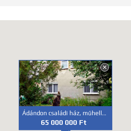
Ádándon családi ház, műhellyel eladó
65 000 000 Ft