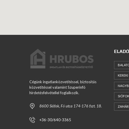
ELADÓ
BALAT
KEREKI
Cégünk ingatlanközvetítéssel, biztosítás
NAGYB
közvetítéssel valamint Szuperinfó
hirdetésfelvétellel foglalkozik.
SIÓFOK
8600 Siófok, Fő utca 174-176 fszt. 18.
ZAMÁR
+36-30/640-3365