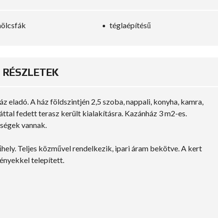
ölcsfák
téglaépítésű
RÉSZLETEK
z eladó. A ház földszintjén 2,5 szoba, nappali, konyha, kamra,
ttal fedett terasz került kialakításra. Kazánház 3 m2-es.
iségek vannak.
hely. Teljes közművel rendelkezik, ipari áram bekötve. A kert
ényekkel telepített.