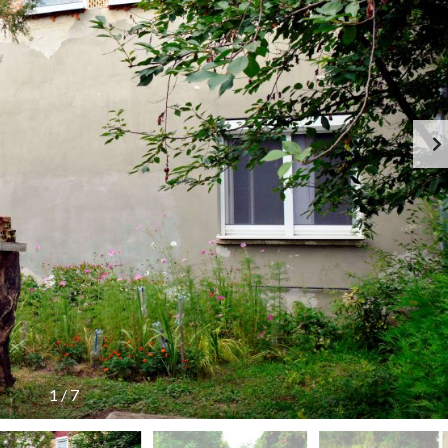
1
/
7