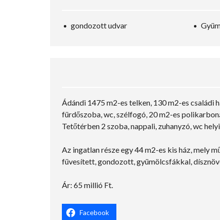
gondozott udvar
Gyüm
Ádándi 1475 m2-es telken, 130 m2-es családi há
fürdőszoba, wc, szélfogó, 20 m2-es polikarboná
Tetőtérben 2 szoba, nappali, zuhanyzó, wc hely
Az ingatlan része egy 44 m2-es kis ház, mely mű
füvesített, gondozott, gyümölcsfákkal, dísznöv
Ár: 65 millió Ft.
Facebook