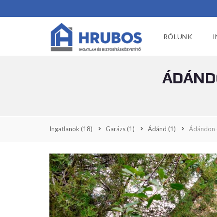
RÓLUNK
I
ÁDÁNDO
Ingatlanok
(18)
Garázs
(1)
Ádánd
(1)
Ádándon c