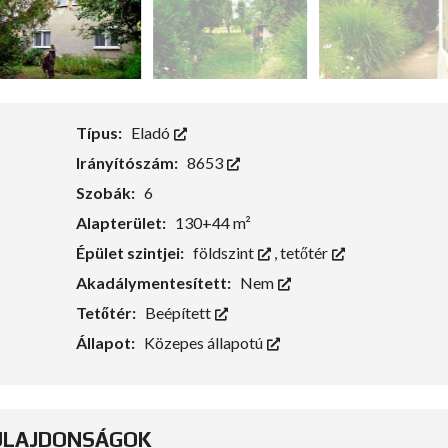
Típus:
Eladó
Irányítószám:
8653
Szobák:
6
Alapterület:
130+44 m²
Épület szintjei:
földszint
,
tetőtér
Akadálymentesített:
Nem
Tetőtér:
Beépített
Állapot:
Közepes állapotú
ULAJDONSÁGOK