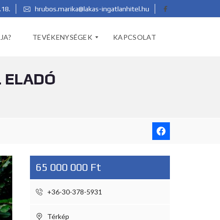
.18.
hrubos.marika@lakas-ingatlanhitel.hu
JA?
TEVÉKENYSÉGEK
KAPCSOLAT
L ELADÓ
F
Ö
L
D
M
É
R
É
S
65 000 000 Ft
K
I
V
+36-30-378-5931
I
T
E
Térkép