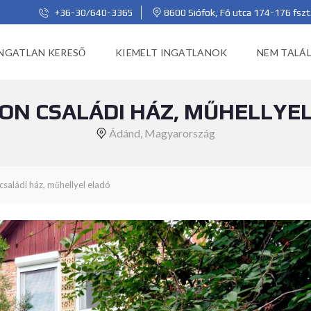
+36-30/640-3365
8600 Siófok, Fő utca 174-176 fszt
NGATLAN KERESŐ
KIEMELT INGATLANOK
NEM TALÁL
N CSALÁDI HÁZ, MŰHELLYE
Ádánd, Magyarország
saládi ház, műhellyel eladó