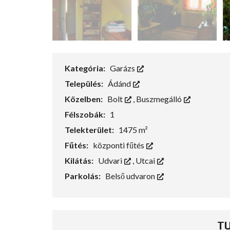
Kategória:
Garázs
Település:
Ádánd
Közelben:
Bolt
,
Buszmegálló
Félszobák:
1
Telekterület:
1475 m²
Fűtés:
központi fűtés
Kilátás:
Udvari
,
Utcai
Parkolás:
Belső udvaron
T