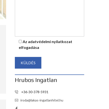
Az
adatvédelmi nyilatkozat
elfogadása
Hrubos Ingatlan
+36-30-378-5931
iroda@lakas-ingatlanhitel.hu