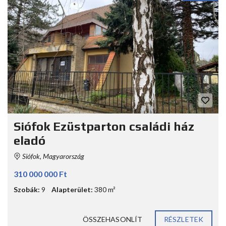
Siófok Ezüstparton családi ház
eladó
Siófok, Magyarország
310 000 000 Ft
Szobák:
9
Alapterület:
380 m²
ÖSSZEHASONLÍT
RÉSZLETEK