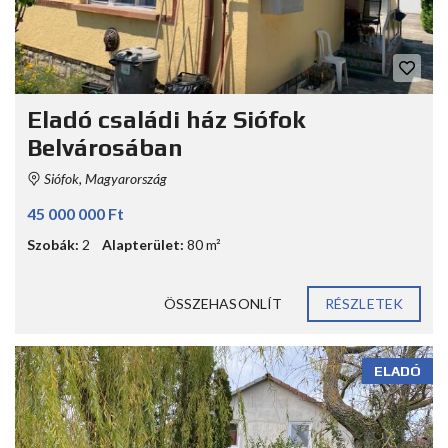
Eladó családi ház Siófok
Belvárosában
Siófok, Magyarország
45 000 000 Ft
Szobák:
2
Alapterület:
80 m²
ÖSSZEHASONLÍT
RÉSZLETEK
ELADÓ