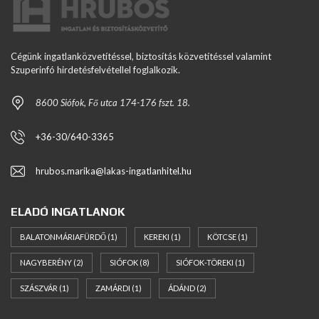
Cégünk ingatlanközvetítéssel, biztosítás közvetítéssel valamint
Szuperinfó hirdetésfelvétellel foglalkozik.
8600 Siófok, Fő utca 174-176 fszt. 18.
+36-30/640-3365
hrubos.marika@lakas-ingatlanhitel.hu
ELADÓ INGATLANOK
BALATONMÁRIAFÜRDŐ
(1)
KEREKI
(1)
KÖTCSE
(1)
NAGYBERÉNY
(2)
SIÓFOK
(8)
SIÓFOK-TÖREKI
(1)
SZÁSZVÁR
(1)
ZAMÁRDI
(1)
ÁDÁND
(2)