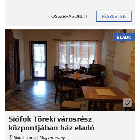
ÖSSZEHASONLÍT
RÉSZLETEK
ELADÓ
Siófok Töreki városrész
központjában ház eladó
Siófok, Töreki, Magyarország