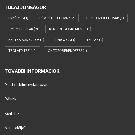
TULAJDONSÁGOK
ERKÉLYES
(1)
FÜVESÍTETT UDVAR
(2)
GONDOZOTT UDVAR
(1)
GYÜMÖLCSFÁK
(2)
KERTI BÚBOS KEMENCE
(1)
KERTKAPCSOLATOS
(1)
PERGOLA
(1)
TERASZ
(4)
TÉGLAÉPÍTÉSŰ
(5)
ÖNTÖZŐBERENDEZÉS
(1)
TOVÁBBI INFORMÁCIÓK
Adatvédelmi nyilatkozat
Rólunk
Kivitelezés
Nem találja?