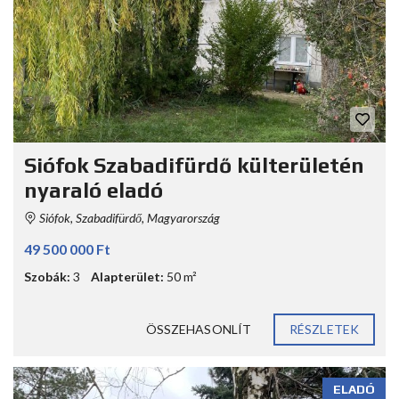
Siófok Szabadifürdő külterületén
nyaraló eladó
Siófok, Szabadifürdő, Magyarország
49 500 000 Ft
Szobák:
3
Alapterület:
50 m²
ÖSSZEHASONLÍT
RÉSZLETEK
ELADÓ