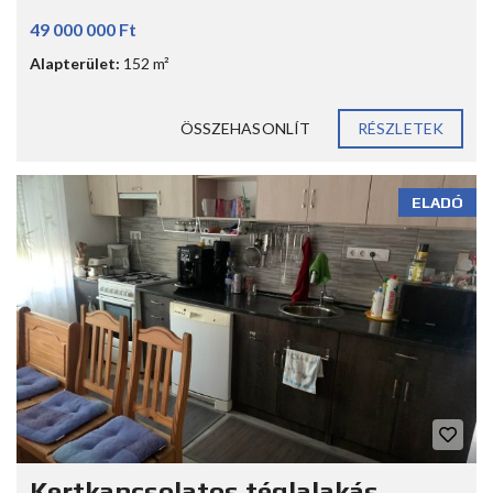
49 000 000 Ft
Alapterület:
152 m²
ÖSSZEHASONLÍT
RÉSZLETEK
ELADÓ
Kertkapcsolatos téglalakás