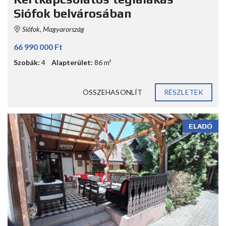
Siófok belvárosában
Siófok, Magyarország
66 990 000 Ft
Szobák:
4
Alapterület:
86 m²
ÖSSZEHASONLÍT
RÉSZLETEK
ELADÓ