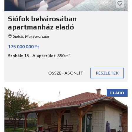
Siófok belvárosában
apartmanház eladó
Siófok, Magyarország
175 000 000 Ft
Szobák:
18
Alapterület:
350 m²
ÖSSZEHASONLÍT
RÉSZLETEK
ELADÓ