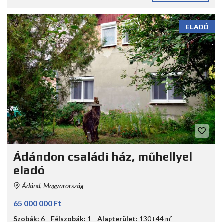
ELADÓ
Ádándon családi ház, műhellyel
eladó
Ádánd, Magyarország
65 000 000 Ft
Szobák:
6
Félszobák:
1
Alapterület:
130+44 m²