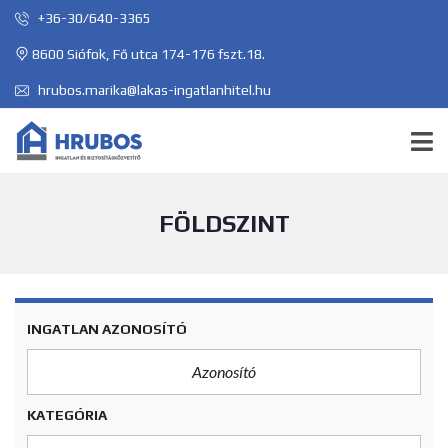
+36-30/640-3365
8600 Siófok, Fő utca 174-176 fszt.18.
hrubos.marika@lakas-ingatlanhitel.hu
FÖLDSZINT
INGATLAN AZONOSÍTÓ
KATEGÓRIA