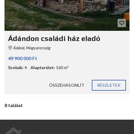
Ádándon családi ház eladó
Ádánd, Magyarország
49 900 000 Ft
Szobák:
4
Alapterület:
160 m²
ÖSSZEHASONLÍT
RÉSZLETEK
8 találat