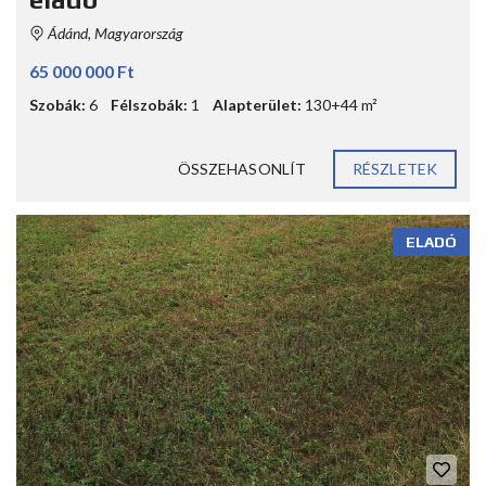
Ádánd, Magyarország
65 000 000 Ft
Szobák:
6
Félszobák:
1
Alapterület:
130+44 m²
ÖSSZEHASONLÍT
RÉSZLETEK
ELADÓ