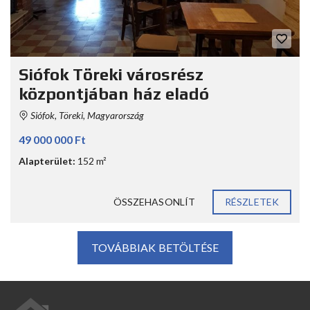
Siófok Töreki városrész
központjában ház eladó
Siófok, Töreki, Magyarország
49 000 000 Ft
Alapterület:
152 m²
ÖSSZEHASONLÍT
RÉSZLETEK
TOVÁBBIAK BETÖLTÉSE