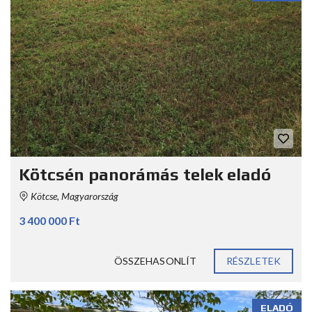
Kötcsén panorámás telek eladó
Kötcse, Magyarország
3 400 000 Ft
ÖSSZEHASONLÍT
RÉSZLETEK
ELADÓ