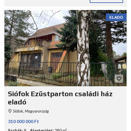
ELADÓ
Siófok Ezüstparton családi ház
eladó
Siófok, Magyarország
310 000 000 Ft
Szobák:
9
Alapterület:
380 m²