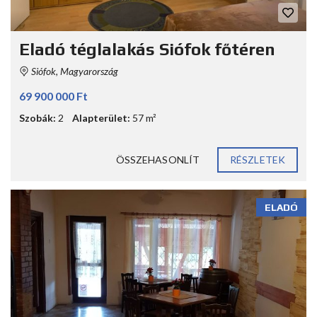
Eladó téglalakás Siófok főtéren
Siófok, Magyarország
69 900 000 Ft
Szobák:
2
Alapterület:
57 m²
ÖSSZEHASONLÍT
RÉSZLETEK
ELADÓ