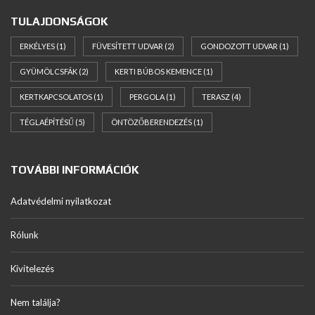
TULAJDONSÁGOK
ERKÉLYES
(1)
FÜVESÍTETT UDVAR
(2)
GONDOZOTT UDVAR
(1)
GYÜMÖLCSFÁK
(2)
KERTI BÚBOS KEMENCE
(1)
KERTKAPCSOLATOS
(1)
PERGOLA
(1)
TERASZ
(4)
TÉGLAÉPÍTÉSŰ
(5)
ÖNTÖZŐBERENDEZÉS
(1)
TOVÁBBI INFORMÁCIÓK
Adatvédelmi nyilatkozat
Rólunk
Kivitelezés
Nem találja?