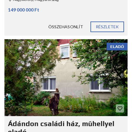
149 000 000 Ft
ÖSSZEHASONLÍT
RÉSZLETEK
ELADÓ
Ádándon családi ház, műhellyel
eladó