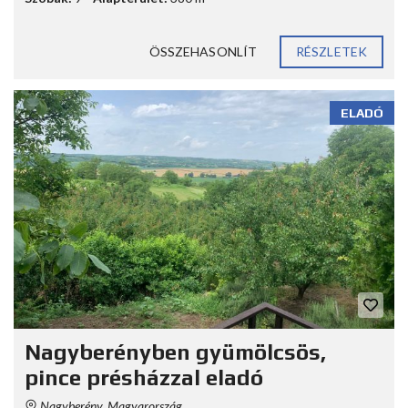
ÖSSZEHASONLÍT
RÉSZLETEK
ELADÓ
Nagyberényben gyümölcsös,
pince présházzal eladó
Nagyberény, Magyarország