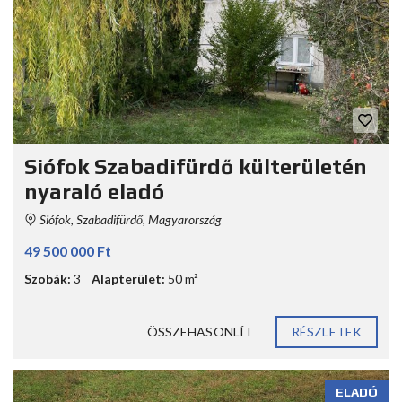
Siófok Szabadifürdő külterületén
nyaraló eladó
Siófok, Szabadifürdő, Magyarország
49 500 000 Ft
Szobák:
3
Alapterület:
50 m²
ÖSSZEHASONLÍT
RÉSZLETEK
ELADÓ