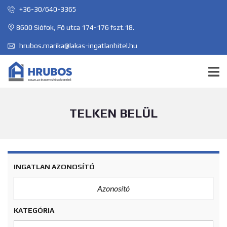
+36-30/640-3365
8600 Siófok, Fő utca 174-176 fszt.18.
hrubos.marika@lakas-ingatlanhitel.hu
TELKEN BELÜL
INGATLAN AZONOSÍTÓ
KATEGÓRIA