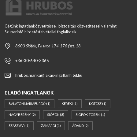
Cégünk ingatlanközvetítéssel, biztosítás közvetítéssel valamint
Szuperinfó hirdetésfelvétellel foglalkozik.
8600 Siófok, Fő utca 174-176 fszt. 18.
+36-30/640-3365
hrubos.marika@lakas-ingatlanhitel.hu
ELADÓ INGATLANOK
BALATONMÁRIAFÜRDŐ
(1)
KEREKI
(1)
KÖTCSE
(1)
NAGYBERÉNY
(2)
SIÓFOK
(8)
SIÓFOK-TÖREKI
(1)
SZÁSZVÁR
(1)
ZAMÁRDI
(1)
ÁDÁND
(2)