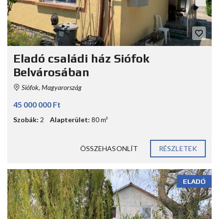
Eladó családi ház Siófok
Belvárosában
Siófok, Magyarország
45 000 000 Ft
Szobák:
2
Alapterület:
80 m²
ÖSSZEHASONLÍT
RÉSZLETEK
ELADÓ