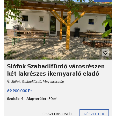
Siófok Szabadifürdő városrészen
két lakrészes ikernyaraló eladó
Siófok, Szabadifürdő, Magyarország
69 900 000 Ft
Szobák:
4
Alapterület:
80 m²
ÖSSZEHASONLÍT
RÉSZLETEK