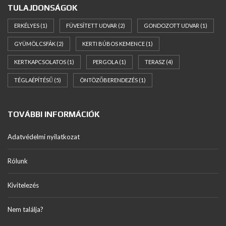
TULAJDONSÁGOK
ERKÉLYES
(1)
FÜVESÍTETT UDVAR
(2)
GONDOZOTT UDVAR
(1)
GYÜMÖLCSFÁK
(2)
KERTI BÚBOS KEMENCE
(1)
KERTKAPCSOLATOS
(1)
PERGOLA
(1)
TERASZ
(4)
TÉGLAÉPÍTÉSŰ
(5)
ÖNTÖZŐBERENDEZÉS
(1)
TOVÁBBI INFORMÁCIÓK
Adatvédelmi nyilatkozat
Rólunk
Kivitelezés
Nem találja?