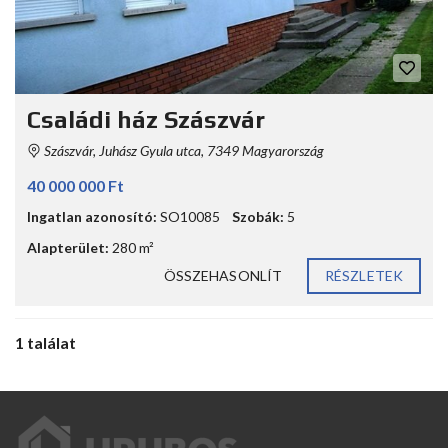
Családi ház Szászvár
Szászvár, Juhász Gyula utca, 7349 Magyarország
40 000 000 Ft
Ingatlan azonosító:
SO10085
Szobák:
5
Alapterület:
280 m²
ÖSSZEHASONLÍT
RÉSZLETEK
1 találat