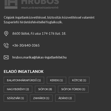
Cégünk ingatlanközvetítéssel, biztosítás közvetítéssel valamint
Szuperinfó hirdetésfelvétellel foglalkozik.
8600 Siófok, Fő utca 174-176 fszt. 18.
+36-30/640-3365
hrubos.marika@lakas-ingatlanhitel.hu
ELADÓ INGATLANOK
BALATONMÁRIAFÜRDŐ
(1)
KEREKI
(1)
KÖTCSE
(1)
NAGYBERÉNY
(2)
SIÓFOK
(8)
SIÓFOK-TÖREKI
(1)
SZÁSZVÁR
(1)
ZAMÁRDI
(1)
ÁDÁND
(2)