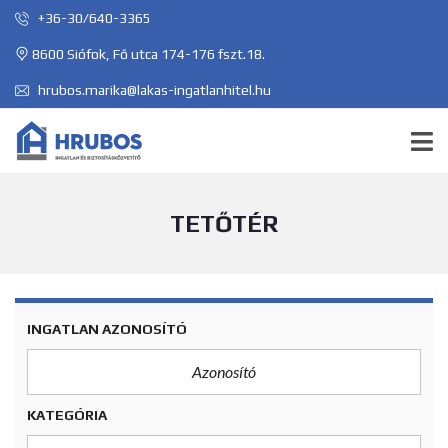
+36-30/640-3365
8600 Siófok, Fő utca 174-176 fszt.18.
hrubos.marika@lakas-ingatlanhitel.hu
TETŐTÉR
INGATLAN AZONOSÍTÓ
KATEGÓRIA