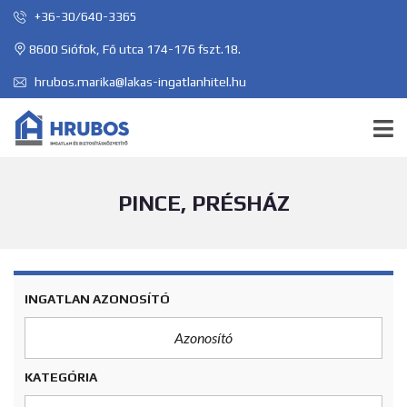
+36-30/640-3365
8600 Siófok, Fő utca 174-176 fszt.18.
hrubos.marika@lakas-ingatlanhitel.hu
PINCE, PRÉSHÁZ
INGATLAN AZONOSÍTÓ
KATEGÓRIA