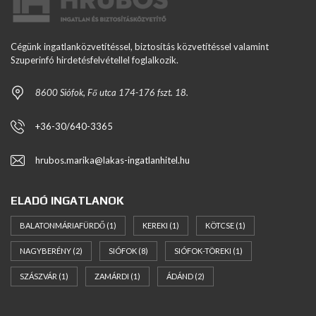
Cégünk ingatlanközvetítéssel, biztosítás közvetítéssel valamint
Szuperinfó hirdetésfelvétellel foglalkozik.
8600 Siófok, Fő utca 174-176 fszt. 18.
+36-30/640-3365
hrubos.marika@lakas-ingatlanhitel.hu
ELADÓ INGATLANOK
BALATONMÁRIAFÜRDŐ
(1)
KEREKI
(1)
KÖTCSE
(1)
NAGYBERÉNY
(2)
SIÓFOK
(8)
SIÓFOK-TÖREKI
(1)
SZÁSZVÁR
(1)
ZAMÁRDI
(1)
ÁDÁND
(2)