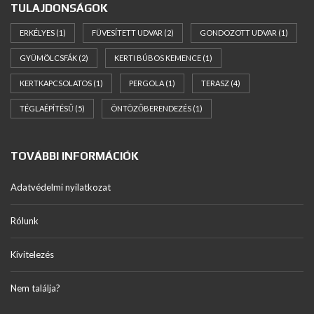
TULAJDONSÁGOK
ERKÉLYES
(1)
FÜVESÍTETT UDVAR
(2)
GONDOZOTT UDVAR
(1)
GYÜMÖLCSFÁK
(2)
KERTI BÚBOS KEMENCE
(1)
KERTKAPCSOLATOS
(1)
PERGOLA
(1)
TERASZ
(4)
TÉGLAÉPÍTÉSŰ
(5)
ÖNTÖZŐBERENDEZÉS
(1)
TOVÁBBI INFORMÁCIÓK
Adatvédelmi nyilatkozat
Rólunk
Kivitelezés
Nem találja?