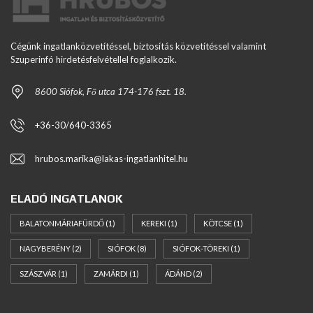
Cégünk ingatlanközvetítéssel, biztosítás közvetítéssel valamint
Szuperinfó hirdetésfelvétellel foglalkozik.
8600 Siófok, Fő utca 174-176 fszt. 18.
+36-30/640-3365
hrubos.marika@lakas-ingatlanhitel.hu
ELADÓ INGATLANOK
BALATONMÁRIAFÜRDŐ
(1)
KEREKI
(1)
KÖTCSE
(1)
NAGYBERÉNY
(2)
SIÓFOK
(8)
SIÓFOK-TÖREKI
(1)
SZÁSZVÁR
(1)
ZAMÁRDI
(1)
ÁDÁND
(2)