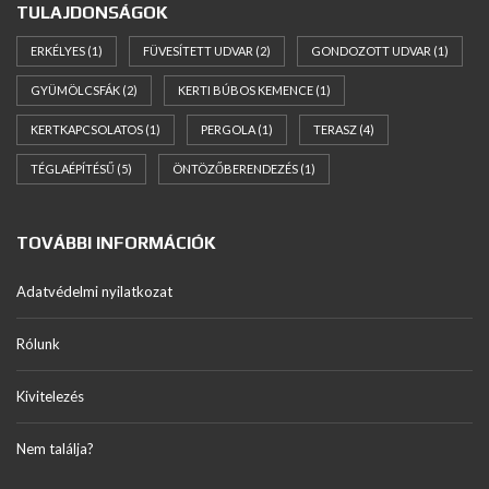
TULAJDONSÁGOK
ERKÉLYES
(1)
FÜVESÍTETT UDVAR
(2)
GONDOZOTT UDVAR
(1)
GYÜMÖLCSFÁK
(2)
KERTI BÚBOS KEMENCE
(1)
KERTKAPCSOLATOS
(1)
PERGOLA
(1)
TERASZ
(4)
TÉGLAÉPÍTÉSŰ
(5)
ÖNTÖZŐBERENDEZÉS
(1)
TOVÁBBI INFORMÁCIÓK
Adatvédelmi nyilatkozat
Rólunk
Kivitelezés
Nem találja?