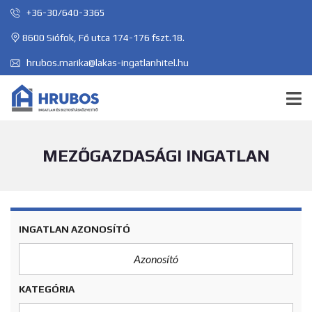
+36-30/640-3365
8600 Siófok, Fő utca 174-176 fszt.18.
hrubos.marika@lakas-ingatlanhitel.hu
MEZŐGAZDASÁGI INGATLAN
INGATLAN AZONOSÍTÓ
KATEGÓRIA