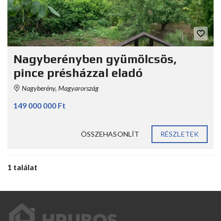
Nagyberényben gyümölcsös,
pince présházzal eladó
Nagyberény, Magyarország
149 000 000 Ft
ÖSSZEHASONLÍT
RÉSZLETEK
1 találat