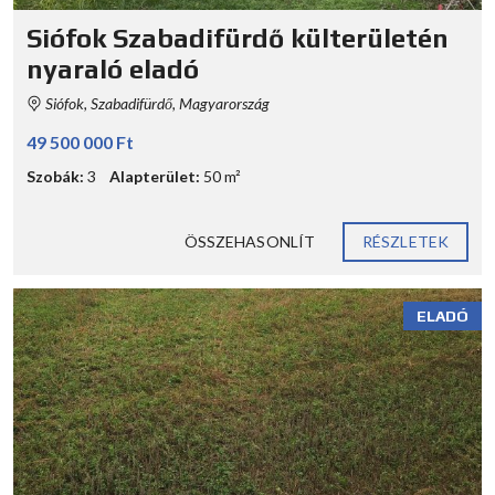
Siófok Szabadifürdő külterületén
nyaraló eladó
Siófok, Szabadifürdő, Magyarország
49 500 000 Ft
Szobák:
3
Alapterület:
50 m²
ÖSSZEHASONLÍT
RÉSZLETEK
ELADÓ