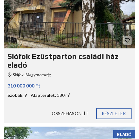
Siófok Ezüstparton családi ház
eladó
Siófok, Magyarország
310 000 000 Ft
Szobák:
9
Alapterület:
380 m²
ÖSSZEHASONLÍT
RÉSZLETEK
ELADÓ