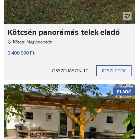
Kötcsén panorámás telek eladó
Kötcse, Magyarország
3 400 000 Ft
ÖSSZEHASONLÍT
RÉSZLETEK
ELADÓ