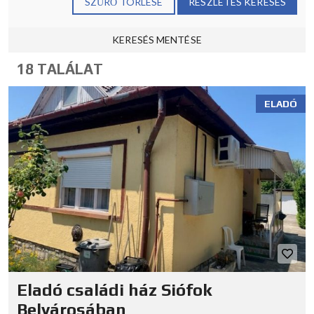
SZŰRŐ TÖRLÉSE
RÉSZLETES KERESÉS
KERESÉS MENTÉSE
18 TALÁLAT
ELADÓ
Eladó családi ház Siófok
Belvárosában