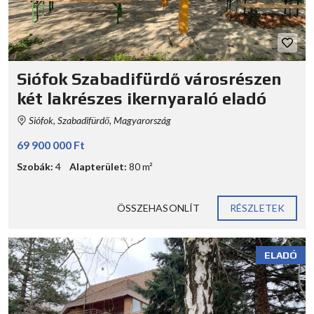
Siófok Szabadifürdő városrészen
két lakrészes ikernyaraló eladó
Siófok, Szabadifürdő, Magyarország
69 900 000 Ft
Szobák:
4
Alapterület:
80 m²
ÖSSZEHASONLÍT
RÉSZLETEK
ELADÓ