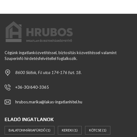
Cégünk ingatlanközvetítéssel, biztosítás közvetítéssel valamint
Szuperinfó hirdetésfelvétellel foglalkozik.
8600 Siófok, Fő utca 174-176 fszt. 18.
+36-30/640-3365
hrubos.marika@lakas-ingatlanhitel.hu
ELADÓ INGATLANOK
BALATONMÁRIAFÜRDŐ
(1)
KEREKI
(1)
KÖTCSE
(1)