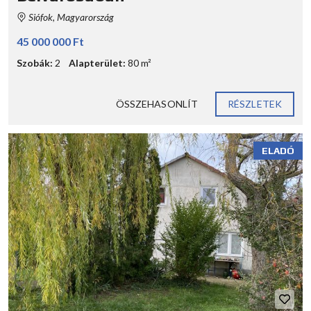
Siófok, Magyarország
45 000 000 Ft
Szobák:
2
Alapterület:
80 m²
ÖSSZEHASONLÍT
RÉSZLETEK
ELADÓ